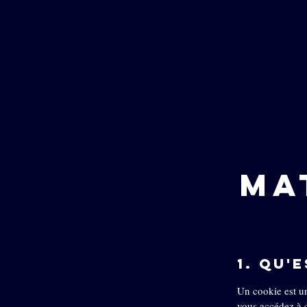
ACCUEIL
évènement
K
MA
1. Qu'
Un cookie est un 
vous accédez à c