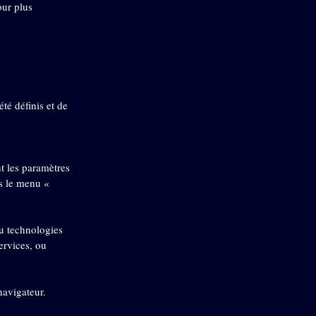
our plus
té définis et de
t les paramètres
s le menu «
ou technologies
ervices, ou
navigateur.