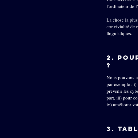
l'ordinateur de l’
La chose la plus
convivialité de 
linguistiques.
2. Pou
?
Nous pouvons uti
par exemple : i) 
prévenir les cyb
part, iii) pour c
iv) améliorer vot
3. Tab