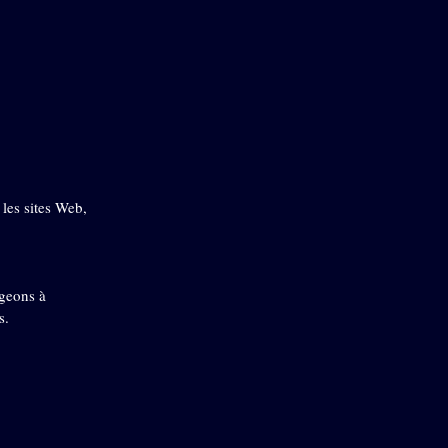
les sites Web,
ageons à
s.