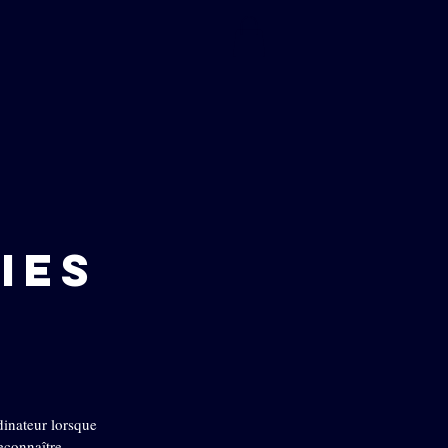
IES
rdinateur lorsque
econnaître